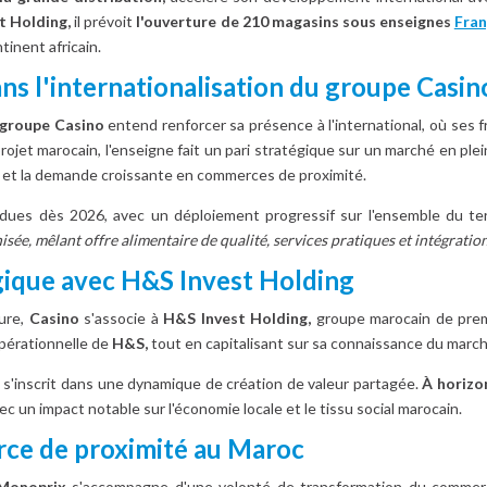
t Holding,
il prévoit
l'ouverture de 210 magasins sous enseignes
Fran
inent africain.
ns l'internationalisation du groupe Casin
e groupe Casino
entend renforcer sa présence à l'international, où ses 
ojet marocain, l'enseigne fait un pari stratégique sur un marché en ple
 et la demande croissante en commerces de proximité.
dues dès 2026, avec un déploiement progressif sur l'ensemble du ter
ée, mêlant offre alimentaire de qualité, services pratiques et intégratio
gique avec H&S Invest Holding
ure,
Casino
s'associe à
H&S Invest Holding,
groupe marocain de premi
 opérationnelle de
H&S,
tout en capitalisant sur sa connaissance du marché
 s'inscrit dans une dynamique de création de valeur partagée.
À horizon
ec un impact notable sur l'économie locale et le tissu social marocain.
ce de proximité au Maroc
Monoprix
s'accompagne d'une volonté de transformation du commerc