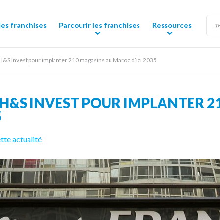
des franchises
Parcourir les franchises
Ressources
à H&S Invest pour implanter 210 magasins au Maroc d’ici 2035
À H&S INVEST POUR IMPLANTER 
5
tte actualité