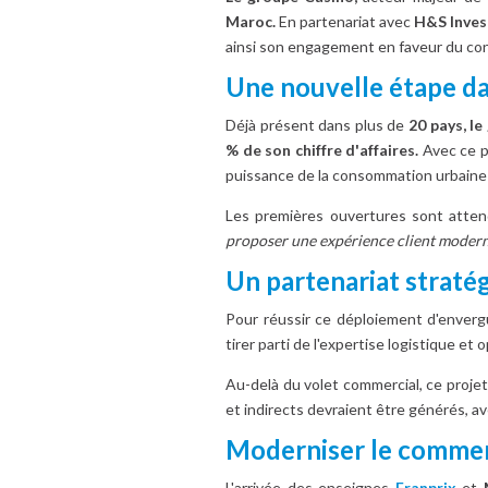
Maroc.
En partenariat avec
H&S Inves
ainsi son engagement en faveur du cont
Une nouvelle étape da
Déjà présent dans plus de
20 pays, l
% de son chiffre d'affaires.
Avec ce pr
puissance de la consommation urbaine
Les premières ouvertures sont atten
proposer une expérience client modernis
Un partenariat straté
Pour réussir ce déploiement d'enverg
tirer parti de l'expertise logistique et
Au-delà du volet commercial, ce projet
et indirects devraient être générés, av
Moderniser le commer
L'arrivée des enseignes
Franprix
et