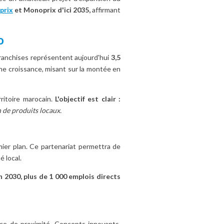
prix
et Monoprix d'ici 2035,
affirmant
o
franchises représentent aujourd'hui
3,5
ine croissance, misant sur la montée en
ritoire marocain.
L'objectif est clair :
n de produits locaux.
er plan. Ce partenariat permettra de
 local.
 2030, plus de 1 000 emplois directs
e de proximité. Concepts innovants,