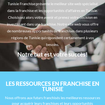
Tunisie Franchise présente le meilleur site web spécialisé
dans la franchise et les opportunités d'affaires en Tunisie.
Choisissez alors votre avenir et prenez votre décision en
investissant dans une franchise. Notre site web vous offre
de nombreuses opportunités de franchises dans plusieurs
régions de Tunisie qui répondent certainement à vos
besoins.
Notre but est votre succès!
LES RESSOURCES EN FRANCHISE EN
TUNISIE
Nous offrons aux futurs franchisés les meilleures ressources
pour acquérir leurs franchises et leurs opportunités