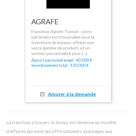
AGRAFE
Franchise Agrafe Tunisie : votre
partenaire incontournable pour la
fourniture de bureau, offrant une
vaste gamme de produits et un
soutien personnalisé pour (…)
Apport personnel exigé : 40 000 €
Investissement total : 120 000 €
Ajouter à la demande
La franchise à travers le temps est devenue un modèle
d'affaires éprouvé qui offre plusieurs avantages aux