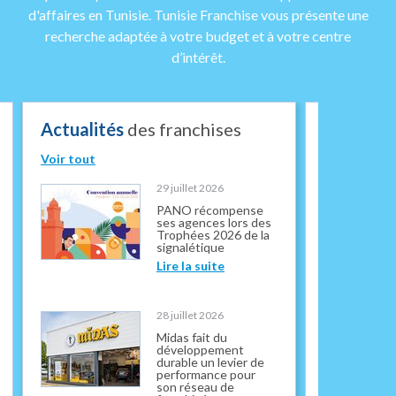
d'affaires en Tunisie. Tunisie Franchise vous présente une
recherche adaptée à votre budget et à votre centre
d’intérêt.
Actualités
des franchises
Vidéos
de
Voir tout
Voir tout
29 juillet 2026
PANO récompense
ses agences lors des
Trophées 2026 de la
signalétique
Lire la suite
28 juillet 2026
Midas fait du
développement
durable un levier de
performance pour
son réseau de