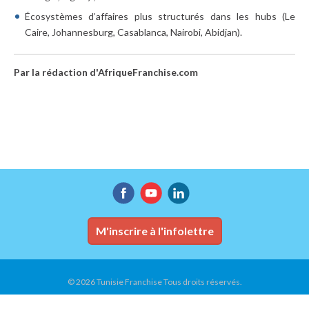
Écosystèmes d’affaires plus structurés dans les hubs (Le
Caire, Johannesburg, Casablanca, Nairobi, Abidjan).
Par la rédaction d'AfriqueFranchise.com
M'inscrire à l'infolettre
© 2026 Tunisie Franchise Tous droits réservés.
Accueil
Conditions d'utilisation
Plan du site