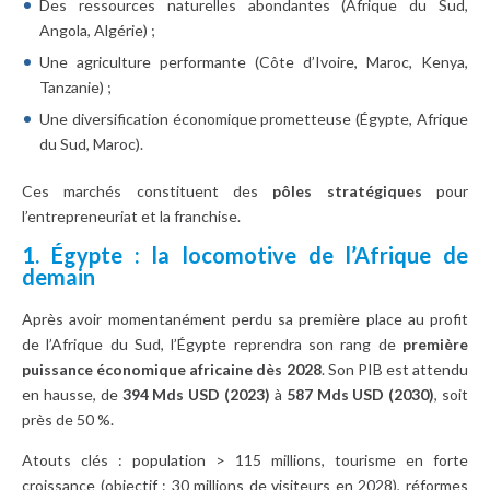
Des ressources naturelles abondantes (Afrique du Sud,
Angola, Algérie) ;
Une agriculture performante (Côte d’Ivoire, Maroc, Kenya,
Tanzanie) ;
Une diversification économique prometteuse (Égypte, Afrique
du Sud, Maroc).
Ces marchés constituent des
pôles stratégiques
pour
l’entrepreneuriat et la franchise.
1. Égypte : la locomotive de l’Afrique de
demain
Après avoir momentanément perdu sa première place au profit
de l’Afrique du Sud, l’Égypte reprendra son rang de
première
puissance économique africaine dès 2028
. Son PIB est attendu
en hausse, de
394 Mds USD (2023)
à
587 Mds USD (2030)
, soit
près de 50 %.
Atouts clés : population > 115 millions, tourisme en forte
croissance (objectif : 30 millions de visiteurs en 2028), réformes