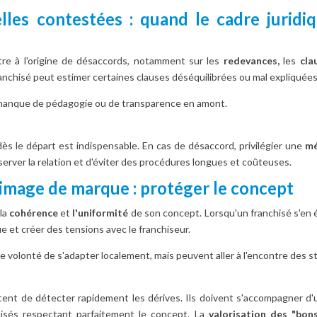
elles contestées : quand le cadre juridi
re à l'origine de désaccords, notamment sur les
redevances,
les
cla
nchisé peut estimer certaines clauses déséquilibrées ou mal expliquées 
 manque de pédagogie ou de transparence en amont.
ès le départ est indispensable. En cas de désaccord, privilégier une
mé
rver la relation et d'éviter des procédures longues et coûteuses.
'image de marque : protéger le concept
la
cohérence
et
l'uniformité
de son concept. Lorsqu'un franchisé s'en
ue et créer des tensions avec le franchiseur.
e volonté de s'adapter localement, mais peuvent aller à l'encontre des s
ent de détecter rapidement les dérives. Ils doivent s'accompagner d
isés respectant parfaitement le concept. La
valorisation des "bon