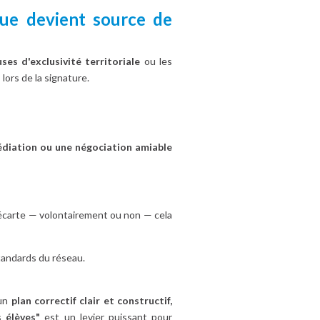
que devient source de
uses d'exclusivité territoriale
ou les
lors de la signature.
diation ou une négociation amiable
 écarte — volontairement ou non — cela
tandards du réseau.
'un
plan correctif clair et constructif,
s élèves"
est un levier puissant pour