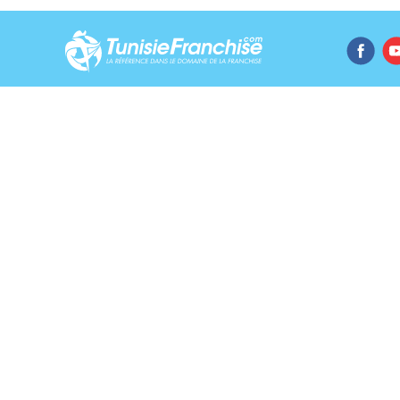
Répertoire des franchises
Ressources
Parcourir les franchises
Actualités des
Vidéos des fra
Par emplacement
Articles sur la
Master franchise
Experts en Fra
Expositions e
Infolettre
© 2026 Tunisie Franchise Tous droits réservés.