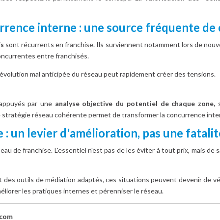
urrence interne : une source fréquente de 
fs
sont récurrents en franchise. Ils surviennent notamment lors de nouve
ncurrentes entre franchisés.
 évolution mal anticipée du réseau peut rapidement créer des tensions.
ppuyés par une
analyse objective du potentiel
de chaque zone,
s
 stratégie réseau cohérente permet de transformer la concurrence inte
e : un levier d'amélioration, pas une fatalit
seau de franchise. L'essentiel n'est pas de les éviter à tout prix, mais de s
t des outils de médiation adaptés, ces situations peuvent devenir de v
liorer les pratiques internes et pérenniser le réseau.
.com