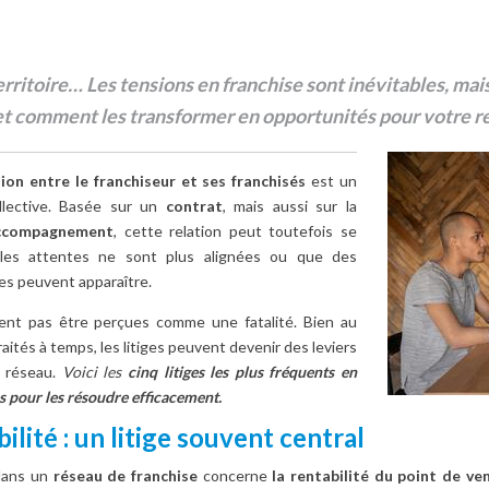
rritoire… Les tensions en franchise sont inévitables, mai
ts et comment les transformer en opportunités pour votre r
tion entre le franchiseur et ses franchisés
est un
ollective. Basée sur un
contrat
, mais aussi sur la
accompagnement
, cette relation peut toutefois se
e les attentes ne sont plus alignées ou que des
es peuvent apparaître.
vent pas être perçues comme une fatalité. Bien au
traités à temps, les litiges peuvent devenir des leviers
u réseau.
Voici les
cinq litiges les plus fréquents en
s pour les résoudre efficacement.
lité : un litige souvent central
 dans un
réseau de franchise
concerne
la rentabilité du point de ve