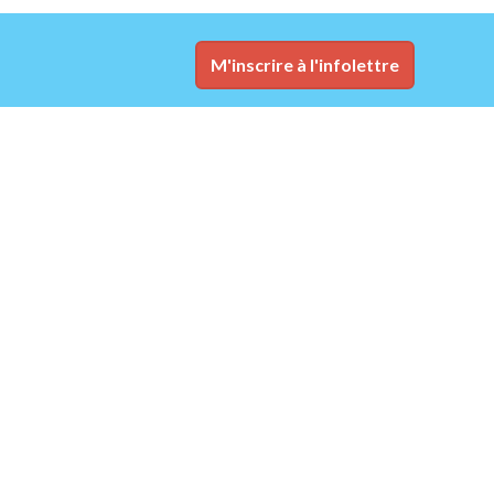
M'inscrire à l'infolettre
Nous joindre
contact@tunisiefranchise.com
Accueil
Conditions d'utilisation
Plan du site