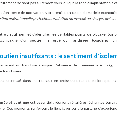
ecrutement ne sont pas au rendez-vous, ou que la zone d'implantation a é
ration, perte de motivation, voire remise en cause du modèle économiq
estion opérationnelle perfectible, évolution du marché ou charges mal ant
et objectif
permet d'identifier les véritables points de blocage. Sur 
accompagné d'un
soutien renforcé du franchiseur
(coaching, for
utien insuffisants : le sentiment d'isole
-même est un franchisé à risque.
L'absence de communication réguli
e franchiseur.
nt accentué dans les réseaux en croissance rapide ou lorsque les o
urée et continue
est essentiel : réunions régulières, échanges terrai
le.
Ces moments renforcent le lien, favorisent le partage d'expériences