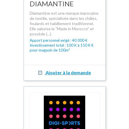
DIAMANTINE
Diamantine est une marque marocaine
de textile, spécialisée dans les châles,
foulards et habillement traditionnel.
Elle valorise le "Made in Morocco" et
possède (…)
Apport personnel exigé : 40 000 €
Investissement total : 100 K à 150 K €
pour magasin de 100m²
Ajouter à la demande