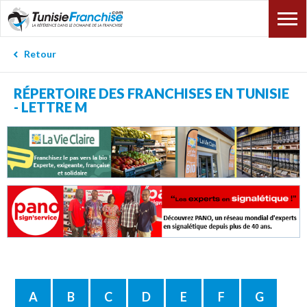
Retour
RÉPERTOIRE DES FRANCHISES EN TUNISIE
- LETTRE M
A
B
C
D
E
F
G