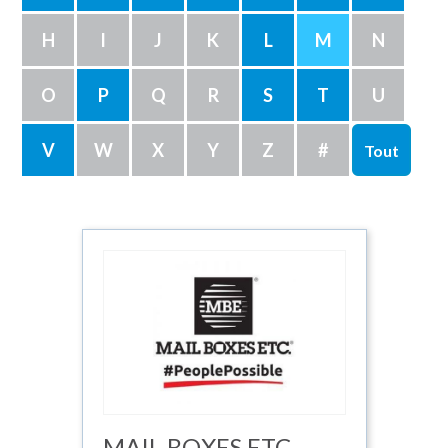
H
I
J
K
L
M
N
O
P
Q
R
S
T
U
V
W
X
Y
Z
#
Tout
MAIL BOXES ETC.