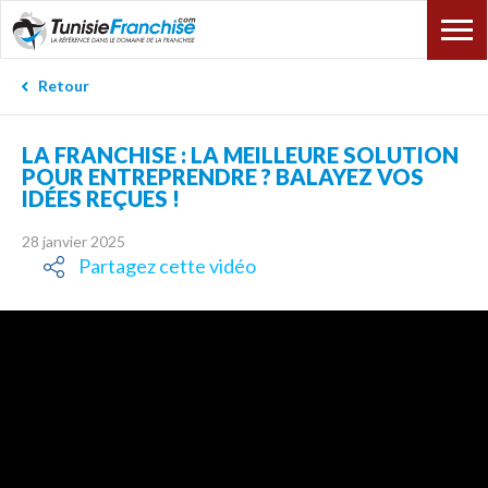
Retour
LA FRANCHISE : LA MEILLEURE SOLUTION
POUR ENTREPRENDRE ? BALAYEZ VOS
IDÉES REÇUES !
28 janvier 2025
Partagez cette vidéo