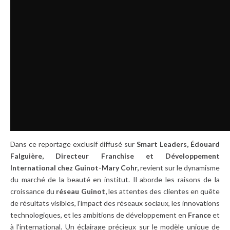
Dans ce reportage exclusif diffusé sur
Smart Leaders, Édouard
Falguière, Directeur Franchise et Développement
International chez Guinot-Mary Cohr,
revient sur le dynamisme
du marché de la beauté en institut. Il aborde les raisons de la
croissance du
réseau Guinot,
les attentes des clientes en quête
de résultats visibles, l'impact des réseaux sociaux, les innovations
technologiques, et les ambitions de développement en
France
et
à l'international. Un éclairage précieux sur le modèle unique de