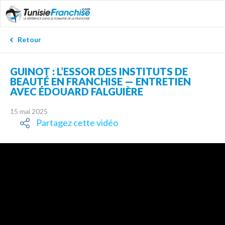
Retour
GUINOT : L’ESSOR DES INSTITUTS DE
BEAUTÉ EN FRANCHISE — ENTRETIEN
AVEC ÉDOUARD FALGUIÈRE
15 mai 2025
Partagez cette vidéo