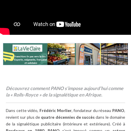
Découvrez comment PANO s’impose aujourd’hui comme
la « Rolls-Royce » de la signalétique en Afrique.
Dans cette vidéo,
Frédéric Morlier
, fondateur du réseau
PANO
,
revient sur plus de
quatre décennies de succès
dans le domaine
de la signalétique publicitaire (intérieure et extérieure). Créé à
Bordeaux en 1980
,
PANO
s’est imposé comme un
acteur