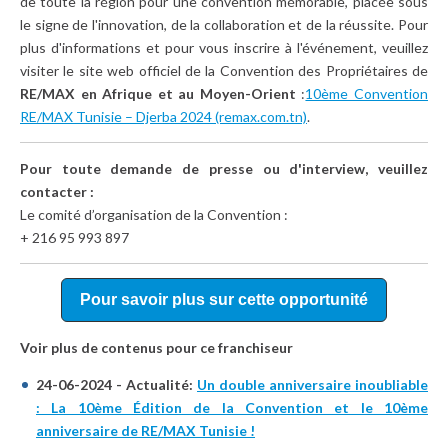
de toute la région pour une convention mémorable, placée sous
le signe de l'innovation, de la collaboration et de la réussite. Pour
plus d'informations et pour vous inscrire à l'événement, veuillez
visiter le site web officiel de la Convention des Propriétaires de
RE/MAX
en Afrique et au Moyen-Orient
:
10ème Convention
RE/MAX Tunisie – Djerba 2024 (remax.com.tn)
.
Pour toute demande de presse ou d'interview, veuillez
contacter
:
Le comité d’organisation de la Convention :
+ 216 95 993 897
Pour savoir plus sur cette opportunité
Voir plus de contenus pour ce franchiseur
24-06-2024 - Actualité:
Un double anniversaire inoubliable
: La 10ème Édition de la Convention et le 10ème
anniversaire de RE/MAX Tunisie !